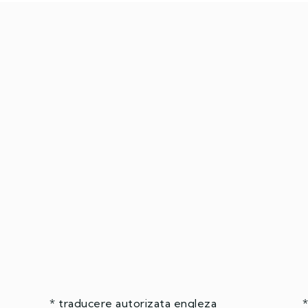
* traducere autorizata engleza
*trad