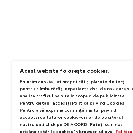
C.T.
Acest website folosește cookies.
Folosim cookie-uri proprii cât și plasate de terț
i
pentru a îmbunătăţi experienţa dvs. de navigare
si 
analiza traficul pe site in scopuri de publicitate
.
Pentru detalii, accesați
Politica
privind Cookies
.
Pentru a vă exprima consimțământul privind
acceptarea tuturor cookie-urilor de pe site
-
ul
nostru dați
click pe
DE ACORD
.
P
uteț
i sch
i
mba
oricând setă
rile
cookies
î
n browser
-
ul dvs.
Politica