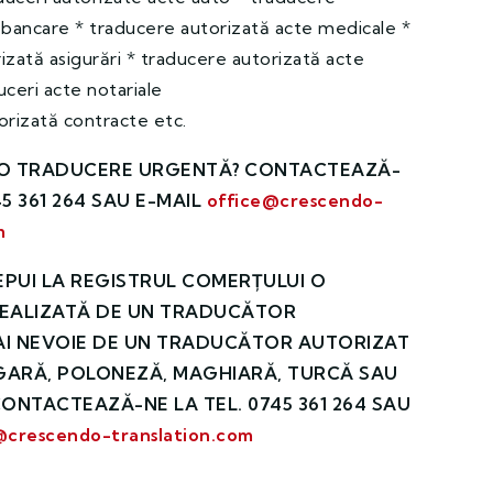
 bancare * traducere autorizată acte medicale *
izată asigurări * traducere autorizată acte
uceri acte notariale
orizată contracte etc.
E O TRADUCERE URGENTĂ? CONTACTEAZĂ-
5 361 264 SAU E-MAIL
office@crescendo-
m
EPUI LA REGISTRUL COMERȚULUI O
EALIZATĂ DE UN TRADUCĂTOR
AI NEVOIE DE UN TRADUCĂTOR AUTORIZAT
GARĂ, POLONEZĂ, MAGHIARĂ, TURCĂ SAU
ONTACTEAZĂ-NE LA TEL. 0745 361 264 SAU
@crescendo-translation.com