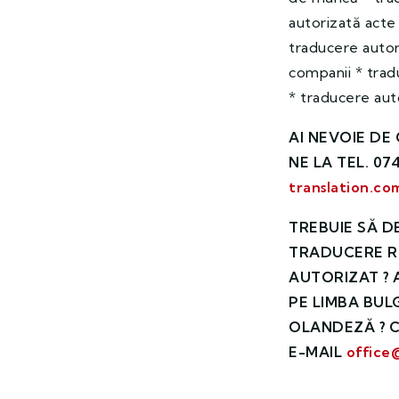
autorizată acte
traducere autor
companii * trad
* traducere aut
AI NEVOIE D
NE LA TEL.
074
translation.co
TREBUIE SĂ D
TRADUCERE
R
AUTORIZAT ? 
PE LIMBA BUL
OLANDEZĂ ?
C
E-MAIL
office