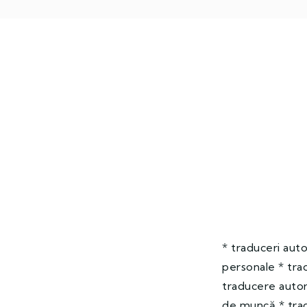
* traduceri auto
personale * trad
traducere autor
de muncă * trad